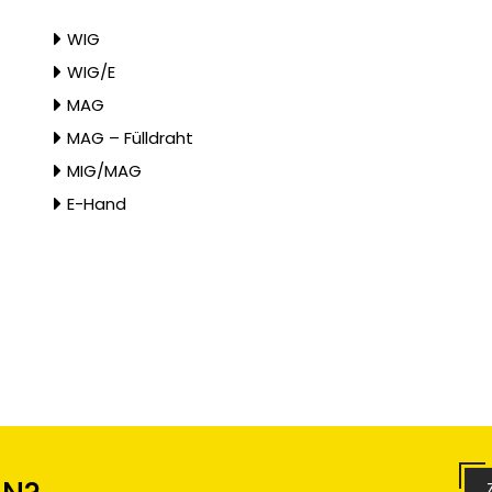
WIG
WIG/E
MAG
MAG – Fülldraht
MIG/MAG
E-Hand