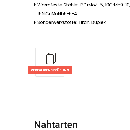
Warmfeste Stähle: 13CrMo4-5, 10CrMo9-10
15NiCuMoNb5-6-4
Sonderwerkstoffe: Titan, Duplex
VERFAHRENSPRÜFUNG
Nahtarten